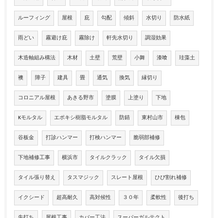
ルーフィング
屋根
庇
勾配
傾斜
水切り
防水紙
雨どい
霧避け庇
霧除け
軒先水切り
調湿効果
木造軸組み構法
木材
土壁
荒壁
小舞
漆喰
珪藻土
襖
障子
建具
畳
通気
換気
縁切り
コロニアル屋根
あきる野市
塗膜
上塗り
下地
Kモルタル
エポキシ樹脂モルタル
防錆
東村山市
棟包
谷板金
打診ハンマー
打検ハンマー
脆弱部補修
下地補修工事
横浜市
タイルクラック
タイル欠損
タイル張り替え
タスマジック
スレート屋根
ひび割れ補修
イクシード
超高耐久
高対候性
３０年
柔軟性
後打ち
先打ち
屋根工事
カバー工法
スーパーガルテクト