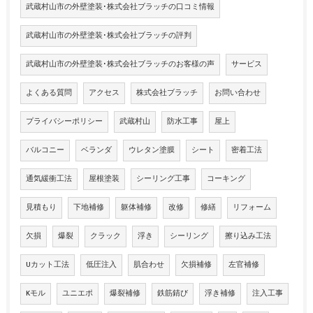
武蔵村山市の外壁塗装･株式会社ブラッチの口コミ情報
武蔵村山市の外壁塗装･株式会社ブラッチの評判
武蔵村山市の外壁塗装･株式会社ブラッチのお客様の声
サービス
よくある質問
アクセス
株式会社ブラッチ
お問い合わせ
プライバシーポリシー
武蔵村山
防水工事
屋上
バルコニー
ベランダ
ウレタン塗膜
シート
密着工法
通気緩衝工法
屋根塗装
シーリング工事
コーキング
見積もり
下地補修
躯体補修
改修
修繕
リフォーム
欠損
爆裂
クラック
浮き
シーリング
擦り込み工法
Uカット工法
低圧注入
肌合わせ
欠損補修
左官補修
Kモル
ユニエポ
爆裂補修
鉄筋錆び
浮き補修
注入工事