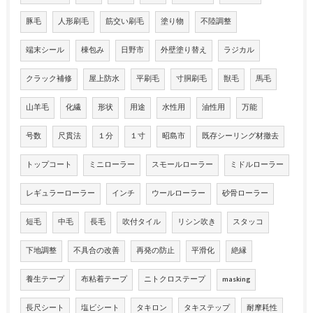
豚毛
人形刷毛
筋交い刷毛
塗り物
不陸調整
端末シール
棟包み
日野市
外壁塗り替え
ラジカル
クラック補修
屋上防水
平刷毛
寸胴刷毛
獣毛
馬毛
山羊毛
化繊
形状
用途
水性用
油性用
万能
号数
尺貫法
１分
１寸
昭島市
既存シーリング材撤去
トップコート
ミニローラー
スモールローラー
ミドルローラー
レギュラーローラー
インチ
ウールローラー
砂骨ローラー
短毛
中毛
長毛
吹付タイル
リシン吹き
スタッコ
下地調整
不具合の改善
再発の防止
平滑化
絶縁
養生テープ
布粘着テープ
ニトクロステープ
masking
長尺シート
塩ビシート
タキロン
タキステップ
耐摩耗性