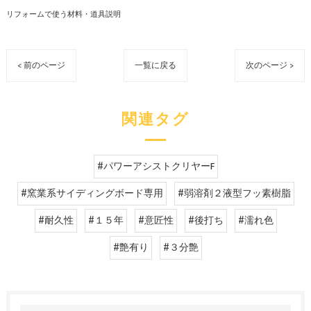
リフォームで使う材料・道具説明
< 前のページ
一覧に戻る
次のページ >
関連タグ
#パワーアシストクリヤーF
#窯業系サイディングボード専用
#弱溶剤２液型フッ素樹脂
#耐久性
#１５年
#意匠性
#後打ち
#濡れ色
#艶有り
#３分艶