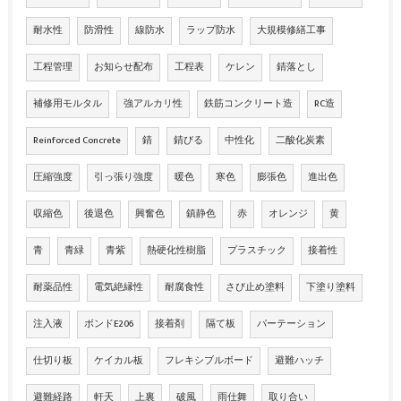
耐水性
防滑性
線防水
ラップ防水
大規模修繕工事
工程管理
お知らせ配布
工程表
ケレン
錆落とし
補修用モルタル
強アルカリ性
鉄筋コンクリート造
RC造
Reinforced Concrete
錆
錆びる
中性化
二酸化炭素
圧縮強度
引っ張り強度
暖色
寒色
膨張色
進出色
収縮色
後退色
興奮色
鎮静色
赤
オレンジ
黄
青
青緑
青紫
熱硬化性樹脂
プラスチック
接着性
耐薬品性
電気絶縁性
耐腐食性
さび止め塗料
下塗り塗料
注入液
ボンドE206
接着剤
隔て板
パーテーション
仕切り板
ケイカル板
フレキシブルボード
避難ハッチ
避難経路
軒天
上裏
破風
雨仕舞
取り合い