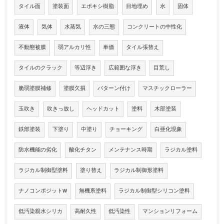
タイル面
塗装面
エポキシ樹脂
目地埋め
水
固体
液体
気体
水蒸気
水の三態
コンクリートの中性化
不動態被膜
弱アルカリ性
単価
タイル張替え
タイルのクラック
等辺浮き
広範囲な浮き
目荒し
脆弱塗膜補修
塗膜欠損
パターン付け
マスチックローラー
玉吹き
吹きっ放し
ヘッドカット
塗料
木部塗装
鉄部塗装
下塗り
中塗り
チョーキング
白亜化現象
防水機能の劣化
酸化チタン
メンテナンス時期
ラジカル塗料
ラジカル制御型塗料
塗り替え
ラジカル制御形塗料
ナノコンポジットW
無機系塗料
ラジカル制御型シリコン塗料
低汚染親水シリカ
高耐久性
低汚染性
マンションリフォーム