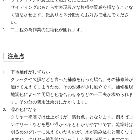
サイディングのもたらす表現豊かな模様や質感を損なうことな
く復活させます。艶ありと３分艶からお好みで選んでくださ
い。
二工程の為作業の短縮化が図れます。
注意点
下地補修がしずらい
クラックや欠損などと言った補修を行った場合、その補修跡が
透けて見えてしまうため、その対処が少し厄介です。補修後現
地調色によって周辺と色を合わせるなどの一工夫が求められま
す。その分の費用は余分にかかります。
濡れ色になる
クリヤー塗装では仕上がりが「濡れ色」となります。例えばコ
ンクリートなどを思い浮かべるとわかりやすいです。乾燥時は
明るめのグレーに見えていたものが、水が染み込むと濃くなり
ますね。クリヤー塗装後にはそうした変化が起こりますので、