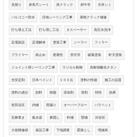
見積り
床長尺シート
床クラック
府中市
天井シミ
バルコニー防水
目地シーリング工事
屋根クラック補修
打ち替え工法
打ち増し工法
タスペーサー
高圧水洗浄
足場架設
足場解体
塗装工事
シーラー
フィラー
プライマー
錆止め
密着性
所沢市
破風塗装
軒天塗装
ジョイント部シーリング工事
ラジカル制御
高耐候酸化チタン
光安定剤
日本ペイント
１００点
塗料の性能
施工の品質
塗料の成分
顔料
樹脂
添加剤
溶剤
特性
効果
世田谷区
内樋
雨漏り
オーバーフロー
パラペット
瓦棒葺き
集水器
鼻隠し
軒樋
竪樋
渋谷区
大規模修繕
仮設工事
下地調査
図落とし
増減表