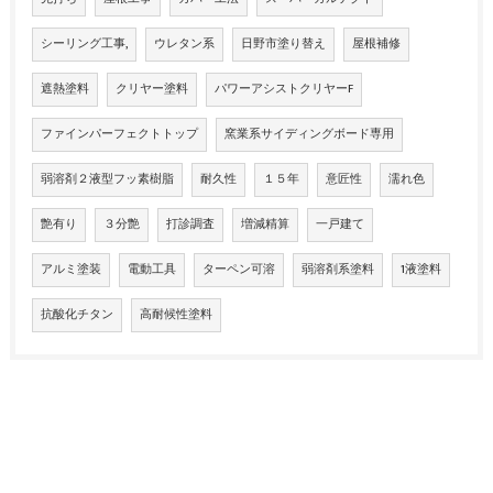
シーリング工事,
ウレタン系
日野市塗り替え
屋根補修
遮熱塗料
クリヤー塗料
パワーアシストクリヤーF
ファインパーフェクトトップ
窯業系サイディングボード専用
弱溶剤２液型フッ素樹脂
耐久性
１５年
意匠性
濡れ色
艶有り
３分艶
打診調査
増減精算
一戸建て
アルミ塗装
電動工具
ターペン可溶
弱溶剤系塗料
1液塗料
抗酸化チタン
高耐候性塗料