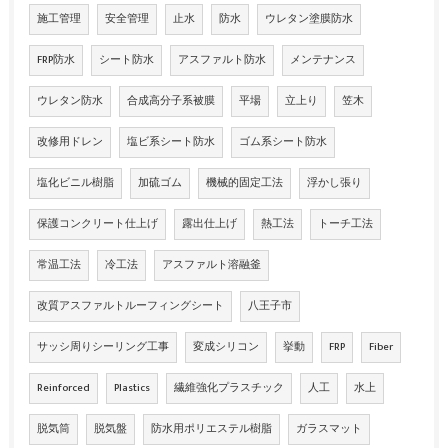
施工管理
安全管理
止水
防水
ウレタン塗膜防水
FRP防水
シート防水
アスファルト防水
メンテナンス
ウレタン防水
合成高分子系被膜
平場
立上り
笠木
改修用ドレン
塩ビ系シート防水
ゴム系シート防水
塩化ビニル樹脂
加硫ゴム
機械的固定工法
浮かし張り
保護コンクリート仕上げ
露出仕上げ
熱工法
トーチ工法
常温工法
冷工法
アスファルト溶融釜
改質アスファルトルーフィングシート
八王子市
サッシ周りシーリング工事
変成シリコン
挙動
FRP
Fiber
Reinforced
Plastics
繊維強化プラスチック
人工
水上
脱気筒
脱気盤
防水用ポリエステル樹脂
ガラスマット