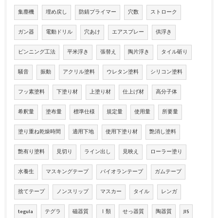
集塵機
埋め戻し
防錆プライマー
穴数
ストローク
ガン器
電動ドリル
穴あけ
エアスプレー
供浮き
ピンニング工法
平米浮き
張替え
陶片浮き
タイル斫り
騒音
振動
アクリル塗料
ウレタン塗料
シリコン塗料
フッ素塗料
下塗り材
上塗り材
仕上げ材
高分子体
希釈量
塗布量
標準仕様
規定量
使用量
所要量
塗り重ね乾燥時間
適用下地
使用下塗り材
艶消し塗料
艶有り塗料
見切り
ライン出し
見映え
ローラー塗り
水養生
マスキングテープ
パイオランテープ
ガムテープ
捨てテープ
ノンスリップ
マスカー
タイル
レンガ
tegula
テグラ
磁器質
Ⅰ類
せっ器質
陶器質
JIS