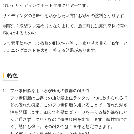
けい）サイディングボード専用クリヤーです。
サイディングの意匠性を活かしたい方にお勧めの塗料となります。
弱溶剤２液型フッ素樹脂となりまして、施工時には溶剤塗料特有の
匂いはするものの、
フッ素系塗料として抜群の耐久性を誇り、塗り替え目安「15年」と
ランニングコストを大きく抑える効果があります。
特色
フッ素樹脂を用いるがゆえの抜群の耐久性
フッ素樹脂はご存じの通り最上位ランクの一つに数えられるほ
どの優れた樹脂。このフッ素樹脂を用いることで、優れた対候
性を発揮します。加えて外壁にダメージを与える紫外線をほと
んど通さず、クリアなのに保護膜内を防御します。酸性雨に強
く、熱にも強い。その耐久性は１５年と想定できます。
サイディングの意匠性を活かした仕上がり