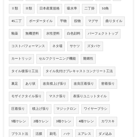
Ⅱ類
Ⅲ類
日本産業規格
吸水率
二丁掛
50角
45二丁
ボーダータイル
平物
役物
マグサ
曲りタイル
釉薬
無機塗料
水性塗料
白色顔料
パーフェクトトップ
コストパフォーマンス
ネタ場
サケツ
ズタバケ
カートリッジ
セルフクリーニング機能
難燃性
タイル後張り工法
タイル先付けプレキャストコンクリート工法
裏足
あり状
改良積上げ張り
改良圧着張り
密着張り
モザイクタイル張り
マスク張り
表張りユニットタイル
圧着張り
積上げ張り
マジックロン
ワイヤーブラシ
1種ケレン
2種ケレン
3種ケレン
4種ケレン
カワスキ
ブラスト法
活膜
刷毛
ハケ
エアレス
ダメ込み