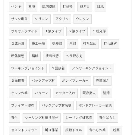
ペンキ
素地
脆弱塗膜
打診棒
継ぎ目
目地
サッシ廻り
シリコン
アクリル
ウレタン
ポリサルファイド
１液タイプ
２液タイプ
１成分形
２成分形
施工手順
交差部
角部
打ち始め
打ち継ぎ
硬化状態
指触
接着状態
ヘラ押さえ
ワーキングジョイント
２面接着
ノンワーキングジョイント
３面接着
バックアップ材
ボンドブレーカー
充填深さ
ケレン作業
パターン
カッター入れ
既存撤去
清掃
プライマー塗布
バックアップ材装填
ボンドブレーカー装填
養生
シーリング材練り混ぜ
シーリング材充填
養生ばらし
セメントフィラー
斫り作業
振動ドリル
音出し作業
粉塵