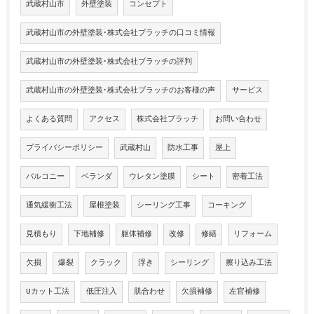
武蔵村山市
外壁塗装
コンセプト
武蔵村山市の外壁塗装･株式会社ブラッチの口コミ情報
武蔵村山市の外壁塗装･株式会社ブラッチの評判
武蔵村山市の外壁塗装･株式会社ブラッチのお客様の声
サービス
よくある質問
アクセス
株式会社ブラッチ
お問い合わせ
プライバシーポリシー
武蔵村山
防水工事
屋上
バルコニー
ベランダ
ウレタン塗膜
シート
密着工法
通気緩衝工法
屋根塗装
シーリング工事
コーキング
見積もり
下地補修
躯体補修
改修
修繕
リフォーム
欠損
爆裂
クラック
浮き
シーリング
擦り込み工法
Uカット工法
低圧注入
肌合わせ
欠損補修
左官補修