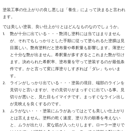
塗装工事の仕上がりの良し悪しは「養生」によって決まると言われ
ます。
では美しい塗装、良い仕上がりとはどんなものなのでしょうか。
艶が十分に出ている・・・艶消し塗料には当てはまりません
が、それでもしっかりとした手順に従って塗られるた塗膜は見
目麗しい。艶有塗料だと塗布量や希釈量も影響します。薄塗だ
と十分な艶が出ません。希釈量が多すぎるとこれまた艶が引け
ます。決められた希釈率、塗布量を守って塗装するのが最低条
件です。かと言って変に厚塗りしすぎれば「ダレ」ちゃいま
す。
ラインがしっかり出ている・・・塗装の境目、端部のラインを
見切りと言いますが、その見切りがまっすぐに出ている事。見
切りが悪いと、見た目もイマイチです。まっすぐなライン出し
が見映えを良くするのです。
ムラがない・・・塗装にムラがあってはとても美しい仕上がり
とは言えません。塗料の乾く速度、塗り方の順番を考えない
と、ムラが出たり、変な筋が入ったりします。ローラー塗りで