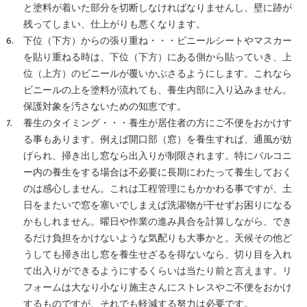
と塗料が着いた部分を切断しなければなりませんし、壁に跡が
残ってしまい、仕上がりも悪くなります。
下位（下方）からの張り重ね・・・ビニールシートやマスカー
を貼り重ねる時は、下位（下方）にある側から貼っていき、上
位（上方）のビニールが覆いかぶさるようにします。これなら
ビニールの上を塗料が流れても、養生内部に入り込みません。
保護対象を汚さないための知恵です。
養生のタイミング・・・養生が居住者の方にご不便をおかけす
る事もあります。例えば開口部（窓）を養生すれば、通風が妨
げられ、掃き出し窓なら出入りが制限されます。特にバルコニ
ー内の養生をする場合は不必要に長期にわたって養生しておく
のは感心しません。これは工程管理にもかかわる事ですが、土
日をまたいで窓を塞いでしまえば洗濯物が干せずお困りになる
かもしれません。曜日や作業の進み具合を計算しながら、でき
るだけ負担をかけないような気配りも大事かと。天候その他ど
うしても掃き出し窓を養生せざるを得ないなら、切り目を入れ
て出入りができるようにするくらいは当たり前と言えます。リ
フォームは大なり小なり施主さんにストレスやご不便をおかけ
するものですが、それでも軽減する努力は必要です。