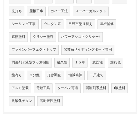
先打ち
屋根工事
カバー工法
スーパーガルテクト
シーリング工事,
ウレタン系
日野市塗り替え
屋根補修
遮熱塗料
クリヤー塗料
パワーアシストクリヤーF
ファインパーフェクトトップ
窯業系サイディングボード専用
弱溶剤２液型フッ素樹脂
耐久性
１５年
意匠性
濡れ色
艶有り
３分艶
打診調査
増減精算
一戸建て
アルミ塗装
電動工具
ターペン可溶
弱溶剤系塗料
1液塗料
抗酸化チタン
高耐候性塗料