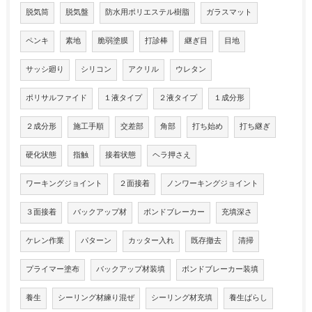
脱気筒
脱気盤
防水用ポリエステル樹脂
ガラスマット
ペンキ
素地
脆弱塗膜
打診棒
継ぎ目
目地
サッシ廻り
シリコン
アクリル
ウレタン
ポリサルファイド
１液タイプ
２液タイプ
１成分形
２成分形
施工手順
交差部
角部
打ち始め
打ち継ぎ
硬化状態
指触
接着状態
ヘラ押さえ
ワーキングジョイント
２面接着
ノンワーキングジョイント
３面接着
バックアップ材
ボンドブレーカー
充填深さ
ケレン作業
パターン
カッター入れ
既存撤去
清掃
プライマー塗布
バックアップ材装填
ボンドブレーカー装填
養生
シーリング材練り混ぜ
シーリング材充填
養生ばらし