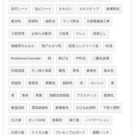
長尺シート
塩ビシート
タキロン
タキステップ
耐摩耗性
耐水性
防滑性
線防水
ラップ防水
大規模修繕工事
工程管理
お知らせ配布
工程表
ケレン
錆落とし
補修用モルタル
強アルカリ性
鉄筋コンクリート造
RC造
Reinforced Concrete
錆
錆びる
中性化
二酸化炭素
圧縮強度
引っ張り強度
暖色
寒色
膨張色
進出色
収縮色
後退色
興奮色
鎮静色
赤
オレンジ
黄
青
青緑
青紫
熱硬化性樹脂
プラスチック
接着性
耐薬品性
電気絶縁性
耐腐食性
さび止め塗料
下塗り塗料
注入液
ボンドE206
接着剤
隔て板
パーテーション
仕切り板
ケイカル板
フレキシブルボード
避難ハッチ