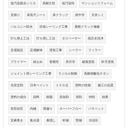
低汚染親水シリカ
高耐久性
低汚染性
マンションリフォーム
見積り
床長尺シート
床クラック
府中市
天井シミ
バルコニー防水
目地シーリング工事
屋根クラック補修
打ち替え工法
打ち増し工法
タスペーサー
高圧水洗浄
足場架設
足場解体
塗装工事
シーラー
フィラー
プライマー
錆止め
密着性
所沢市
破風塗装
軒天塗装
ジョイント部シーリング工事
ラジカル制御
高耐候酸化チタン
光安定剤
日本ペイント
１００点
塗料の性能
施工の品質
塗料の成分
顔料
樹脂
添加剤
溶剤
特性
効果
世田谷区
内樋
雨漏り
オーバーフロー
パラペット
瓦棒葺き
集水器
鼻隠し
軒樋
竪樋
渋谷区