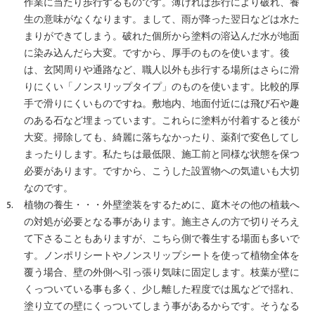
作業に当たり歩行するものです。薄ければ歩行により破れ、養
生の意味がなくなります。まして、雨が降った翌日などは水た
まりができてしまう。破れた個所から塗料の溶込んだ水が地面
に染み込んだら大変。ですから、厚手のものを使います。後
は、玄関周りや通路など、職人以外も歩行する場所はさらに滑
りにくい「ノンスリップタイプ」のものを使います。比較的厚
手で滑りにくいものですね。敷地内、地面付近には飛び石や趣
のある石など埋まっています。これらに塗料が付着すると後が
大変。掃除しても、綺麗に落ちなかったり、薬剤で変色してし
まったりします。私たちは最低限、施工前と同様な状態を保つ
必要があります。ですから、こうした設置物への気遣いも大切
なのです。
植物の養生・・・外壁塗装をするために、庭木その他の植栽へ
の対処が必要となる事があります。施主さんの方で切りそろえ
て下さることもありますが、こちら側で養生する場面も多いで
す。ノンポリシートやノンスリップシートを使って植物全体を
覆う場合、壁の外側へ引っ張り気味に固定します。枝葉が壁に
くっついている事も多く、少し離した程度では風などで揺れ、
塗り立ての壁にくっついてしまう事があるからです。そうなる