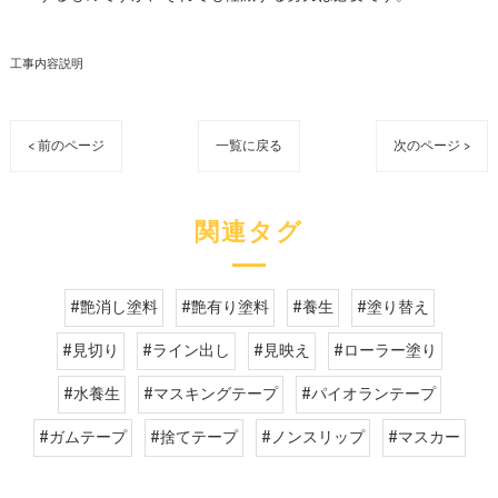
工事内容説明
< 前のページ
一覧に戻る
次のページ >
関連タグ
#艶消し塗料
#艶有り塗料
#養生
#塗り替え
#見切り
#ライン出し
#見映え
#ローラー塗り
#水養生
#マスキングテープ
#パイオランテープ
#ガムテープ
#捨てテープ
#ノンスリップ
#マスカー