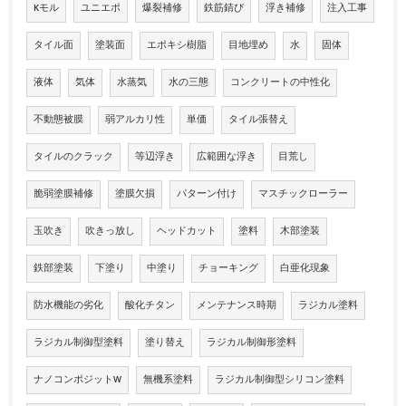
Kモル
ユニエポ
爆裂補修
鉄筋錆び
浮き補修
注入工事
タイル面
塗装面
エポキシ樹脂
目地埋め
水
固体
液体
気体
水蒸気
水の三態
コンクリートの中性化
不動態被膜
弱アルカリ性
単価
タイル張替え
タイルのクラック
等辺浮き
広範囲な浮き
目荒し
脆弱塗膜補修
塗膜欠損
パターン付け
マスチックローラー
玉吹き
吹きっ放し
ヘッドカット
塗料
木部塗装
鉄部塗装
下塗り
中塗り
チョーキング
白亜化現象
防水機能の劣化
酸化チタン
メンテナンス時期
ラジカル塗料
ラジカル制御型塗料
塗り替え
ラジカル制御形塗料
ナノコンポジットW
無機系塗料
ラジカル制御型シリコン塗料