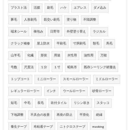
ブラスト法
活膜
刷毛
ハケ
エアレス
ダメ込み
豚毛
人形刷毛
筋交い刷毛
塗り物
不陸調整
端末シール
棟包み
日野市
外壁塗り替え
ラジカル
クラック補修
屋上防水
平刷毛
寸胴刷毛
獣毛
馬毛
山羊毛
化繊
形状
用途
水性用
油性用
万能
号数
尺貫法
１分
１寸
昭島市
既存シーリング材撤去
トップコート
ミニローラー
スモールローラー
ミドルローラー
レギュラーローラー
インチ
ウールローラー
砂骨ローラー
短毛
中毛
長毛
吹付タイル
リシン吹き
スタッコ
下地調整
不具合の改善
再発の防止
平滑化
絶縁
養生テープ
布粘着テープ
ニトクロステープ
masking