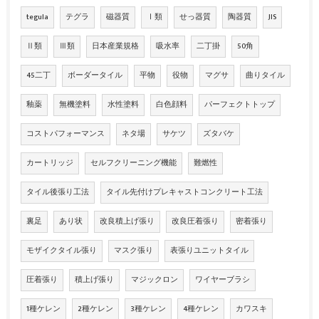
tegula
テグラ
磁器質
Ⅰ類
せっ器質
陶器質
JIS
Ⅱ類
Ⅲ類
日本産業規格
吸水率
二丁掛
50角
45二丁
ボーダータイル
平物
役物
マグサ
曲りタイル
釉薬
無機塗料
水性塗料
白色顔料
パーフェクトトップ
コストパフォーマンス
ネタ場
サケツ
ズタバケ
カートリッジ
セルフクリーニング機能
難燃性
タイル後張り工法
タイル先付けプレキャストコンクリート工法
裏足
あり状
改良積上げ張り
改良圧着張り
密着張り
モザイクタイル張り
マスク張り
表張りユニットタイル
圧着張り
積上げ張り
マジックロン
ワイヤーブラシ
1種ケレン
2種ケレン
3種ケレン
4種ケレン
カワスキ