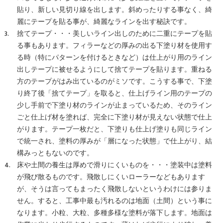
貼り、新しい見切り線を出します。斜めったりする事なく、綺
麗にテープを貼る事が、綺麗なラインを出す秘訣です。
捨てテープ・・・美しいライン出しのために二重にテープを貼
る事もあります。フィラーなどの厚みの出る下塗り材を使用す
る時（特にパターンを付けるときなど）は仕上がり用のライン
出しテープに被せるようにして捨てテープを貼ります。重ねる
方のテープがはみ出ているのがミソです。こうする事で、下塗
り終了後「捨てテープ」を取ると、仕上げライン用のテープの
少し手前で下塗り材のラインが止まっているため、そのライン
ごと仕上げ材を塗れば、完全に下塗り材が見えない状態で仕上
がります。テープ一枚だと、下塗りも仕上げ塗りも同じライン
で統一され、塗料の厚みが「層になった状態」で仕上がり、結
構みっともないのです。
床や土間の養生は厚めで滑りにくいものを・・・塗装中は塗料
が飛び散るものです。飛散しにくいローラーなどもあります
が、そうは言ってもまったく飛散しないというわけには参りま
せん。すると、工事中最も汚れるのは地面（土間）という事に
なります。小粒、大粒、多種多様な塗料が落下します。地面は