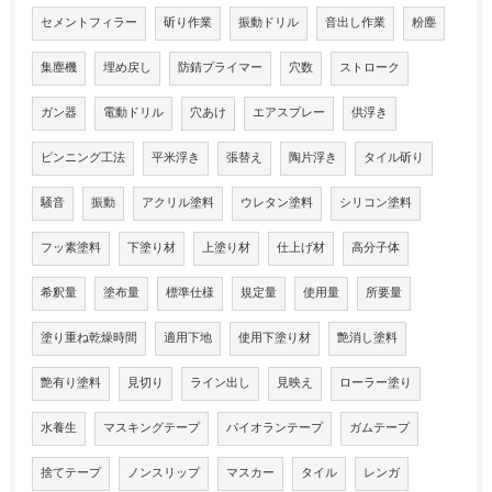
セメントフィラー
斫り作業
振動ドリル
音出し作業
粉塵
集塵機
埋め戻し
防錆プライマー
穴数
ストローク
ガン器
電動ドリル
穴あけ
エアスプレー
供浮き
ピンニング工法
平米浮き
張替え
陶片浮き
タイル斫り
騒音
振動
アクリル塗料
ウレタン塗料
シリコン塗料
フッ素塗料
下塗り材
上塗り材
仕上げ材
高分子体
希釈量
塗布量
標準仕様
規定量
使用量
所要量
塗り重ね乾燥時間
適用下地
使用下塗り材
艶消し塗料
艶有り塗料
見切り
ライン出し
見映え
ローラー塗り
水養生
マスキングテープ
パイオランテープ
ガムテープ
捨てテープ
ノンスリップ
マスカー
タイル
レンガ