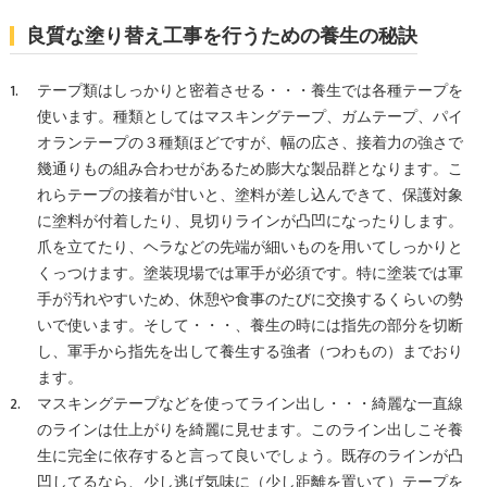
良質な塗り替え工事を行うための養生の秘訣
テープ類はしっかりと密着させる・・・養生では各種テープを
使います。種類としてはマスキングテープ、ガムテープ、パイ
オランテープの３種類ほどですが、幅の広さ、接着力の強さで
幾通りもの組み合わせがあるため膨大な製品群となります。こ
れらテープの接着が甘いと、塗料が差し込んできて、保護対象
に塗料が付着したり、見切りラインが凸凹になったりします。
爪を立てたり、ヘラなどの先端が細いものを用いてしっかりと
くっつけます。塗装現場では軍手が必須です。特に塗装では軍
手が汚れやすいため、休憩や食事のたびに交換するくらいの勢
いで使います。そして・・・、養生の時には指先の部分を切断
し、軍手から指先を出して養生する強者（つわもの）までおり
ます。
マスキングテープなどを使ってライン出し・・・綺麗な一直線
のラインは仕上がりを綺麗に見せます。このライン出しこそ養
生に完全に依存すると言って良いでしょう。既存のラインが凸
凹してるなら、少し逃げ気味に（少し距離を置いて）テープを