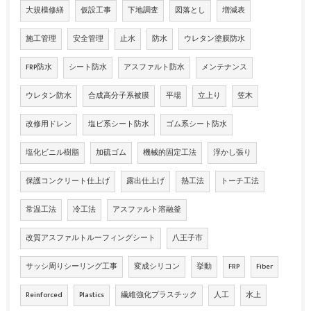
大規模修繕
仮設工事
下地調査
図落とし
増減表
施工管理
安全管理
止水
防水
ウレタン塗膜防水
FRP防水
シート防水
アスファルト防水
メンテナンス
ウレタン防水
合成高分子系被膜
平場
立上り
笠木
改修用ドレン
塩ビ系シート防水
ゴム系シート防水
塩化ビニル樹脂
加硫ゴム
機械的固定工法
浮かし張り
保護コンクリート仕上げ
露出仕上げ
熱工法
トーチ工法
常温工法
冷工法
アスファルト溶融釜
改質アスファルトルーフィングシート
八王子市
サッシ周りシーリング工事
変成シリコン
挙動
FRP
Fiber
Reinforced
Plastics
繊維強化プラスチック
人工
水上