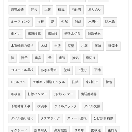
避難経路
軒天
上裏
破風
雨仕舞
取り合い
ルーフィング
屋根
庇
勾配
傾斜
水切り
防水紙
雨どい
霧避け庇
霧除け
軒先水切り
調湿効果
木造軸組み構法
木材
土壁
荒壁
小舞
漆喰
珪藻土
襖
障子
建具
畳
通気
換気
縁切り
コロニアル屋根
あきる野市
塗膜
上塗り
下地
Kモルタル
エポキシ樹脂モルタル
防錆
東村山市
棟包
谷板金
打診ハンマー
打検ハンマー
脆弱部補修
下地補修工事
横浜市
タイルクラック
タイル欠損
タイル張り替え
タスマジック
スレート屋根
ひび割れ補修
イクシード
超高耐久
高対候性
３０年
柔軟性
後打ち