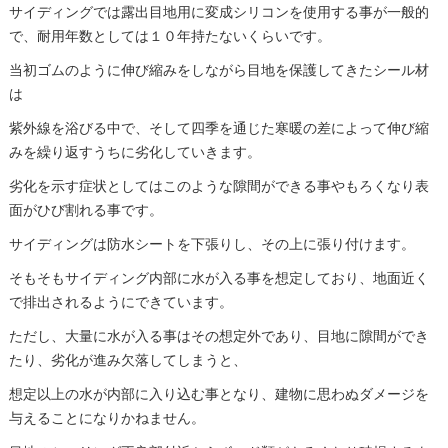
サイディングでは露出目地用に変成シリコンを使用する事が一般的
で、耐用年数としては１０年持たないくらいです。
当初ゴムのように伸び縮みをしながら目地を保護してきたシール材
は
紫外線を浴びる中で、そして四季を通じた寒暖の差によって伸び縮
みを繰り返すうちに劣化していきます。
劣化を示す症状としてはこのような隙間ができる事やもろくなり表
面がひび割れる事です。
サイディングは防水シートを下張りし、その上に張り付けます。
そもそもサイディング内部に水が入る事を想定しており、地面近く
で排出されるようにできています。
ただし、大量に水が入る事はその想定外であり、目地に隙間ができ
たり、劣化が進み欠落してしまうと、
想定以上の水が内部に入り込む事となり、建物に思わぬダメージを
与えることになりかねません。