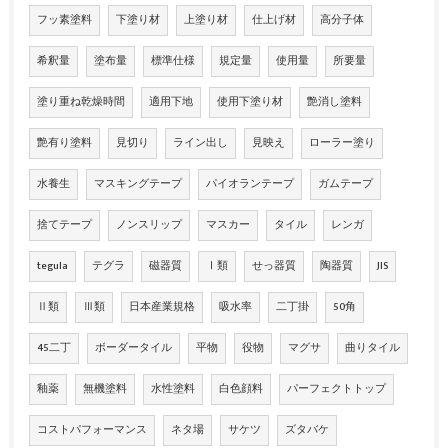
フッ素塗料
下塗り材
上塗り材
仕上げ材
高分子体
希釈量
塗布量
標準仕様
規定量
使用量
所要量
塗り重ね乾燥時間
適用下地
使用下塗り材
艶消し塗料
艶有り塗料
見切り
ライン出し
見映え
ローラー塗り
水養生
マスキングテープ
パイオランテープ
ガムテープ
捨てテープ
ノンスリップ
マスカー
タイル
レンガ
tegula
テグラ
磁器質
Ⅰ類
せっ器質
陶器質
JIS
Ⅱ類
Ⅲ類
日本産業規格
吸水率
二丁掛
50角
45二丁
ボーダータイル
平物
役物
マグサ
曲りタイル
釉薬
無機塗料
水性塗料
白色顔料
パーフェクトトップ
コストパフォーマンス
ネタ場
サケツ
ズタバケ