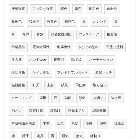
圧縮強度
引っ張り強度
暖色
寒色
膨張色
進出色
収縮色
後退色
興奮色
鎮静色
赤
オレンジ
黄
青
青緑
青紫
熱硬化性樹脂
プラスチック
接着性
耐薬品性
電気絶縁性
耐腐食性
さび止め塗料
下塗り塗料
注入液
ボンドE206
接着剤
隔て板
パーテーション
仕切り板
ケイカル板
フレキシブルボード
避難ハッチ
避難経路
軒天
上裏
破風
雨仕舞
取り合い
ルーフィング
屋根
庇
勾配
傾斜
水切り
防水紙
雨どい
霧避け庇
霧除け
軒先水切り
調湿効果
木造軸組み構法
木材
土壁
荒壁
小舞
漆喰
珪藻土
襖
障子
建具
畳
通気
換気
縁切り