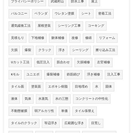
プライバシーポリシー
武蔵村山
防水工事
屋上
バルコニー
ベランダ
ウレタン塗膜
シート
密着工法
通気緩衝工法
屋根塗装
シーリング工事
コーキング
見積もり
下地補修
躯体補修
改修
修繕
リフォーム
欠損
爆裂
クラック
浮き
シーリング
擦り込み工法
Uカット工法
低圧注入
肌合わせ
欠損補修
左官補修
Kモル
ユニエポ
爆裂補修
鉄筋錆び
浮き補修
注入工事
タイル面
塗装面
エポキシ樹脂
目地埋め
水
固体
液体
気体
水蒸気
水の三態
コンクリートの中性化
不動態被膜
弱アルカリ性
単価
タイル張替え
タイルのクラック
等辺浮き
広範囲な浮き
目荒し