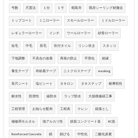
号数
尺貫法
１分
１寸
昭島市
既存シーリング材撤去
トップコート
ミニローラー
スモールローラー
ミドルローラー
レギュラーローラー
インチ
ウールローラー
砂骨ローラー
短毛
中毛
長毛
吹付タイル
リシン吹き
スタッコ
下地調整
不具合の改善
再発の防止
平滑化
絶縁
養生テープ
布粘着テープ
ニトクロステープ
masking
長尺シート
塩ビシート
タキロン
タキステップ
耐摩耗性
耐水性
防滑性
線防水
ラップ防水
大規模修繕工事
工程管理
お知らせ配布
工程表
ケレン
錆落とし
補修用モルタル
強アルカリ性
鉄筋コンクリート造
RC造
Reinforced Concrete
錆
錆びる
中性化
二酸化炭素