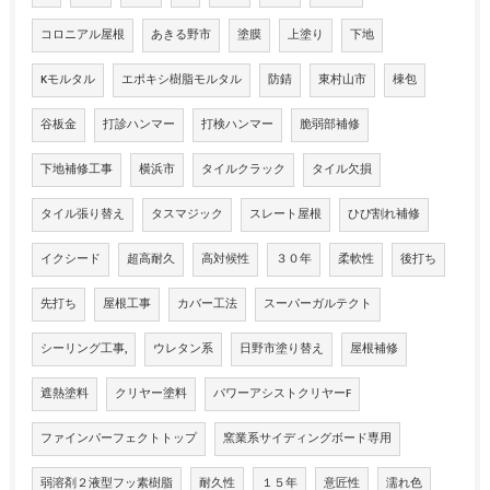
コロニアル屋根
あきる野市
塗膜
上塗り
下地
Kモルタル
エポキシ樹脂モルタル
防錆
東村山市
棟包
谷板金
打診ハンマー
打検ハンマー
脆弱部補修
下地補修工事
横浜市
タイルクラック
タイル欠損
タイル張り替え
タスマジック
スレート屋根
ひび割れ補修
イクシード
超高耐久
高対候性
３０年
柔軟性
後打ち
先打ち
屋根工事
カバー工法
スーパーガルテクト
シーリング工事,
ウレタン系
日野市塗り替え
屋根補修
遮熱塗料
クリヤー塗料
パワーアシストクリヤーF
ファインパーフェクトトップ
窯業系サイディングボード専用
弱溶剤２液型フッ素樹脂
耐久性
１５年
意匠性
濡れ色