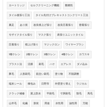
カートリッジ
セルフクリーニング機能
難燃性
タイル後張り工法
タイル先付けプレキャストコンクリート工法
裏足
あり状
改良積上げ張り
改良圧着張り
密着張り
モザイクタイル張り
マスク張り
表張りユニットタイル
圧着張り
積上げ張り
マジックロン
ワイヤーブラシ
1種ケレン
2種ケレン
3種ケレン
4種ケレン
カワスキ
ブラスト法
活膜
刷毛
ハケ
エアレス
ダメ込み
豚毛
人形刷毛
筋交い刷毛
塗り物
不陸調整
端末シール
棟包み
日野市
外壁塗り替え
ラジカル
クラック補修
屋上防水
平刷毛
寸胴刷毛
獣毛
馬毛
山羊毛
化繊
形状
用途
水性用
油性用
万能