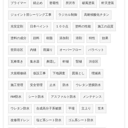
プライマー
錆止め
密着性
所沢市
破風塗装
軒天塗装
ジョイント部シーリング工事
ラジカル制御
高耐候酸化チタン
光安定剤
日本ペイント
１００点
塗料の性能
施工の品質
塗料の成分
顔料
樹脂
添加剤
溶剤
特性
効果
世田谷区
内樋
雨漏り
オーバーフロー
パラペット
瓦棒葺き
集水器
鼻隠し
軒樋
竪樋
渋谷区
大規模修繕
仮設工事
下地調査
図落とし
増減表
施工管理
安全管理
止水
防水
ウレタン塗膜防水
FRP防水
シート防水
アスファルト防水
メンテナンス
ウレタン防水
合成高分子系被膜
平場
立上り
笠木
改修用ドレン
塩ビ系シート防水
ゴム系シート防水