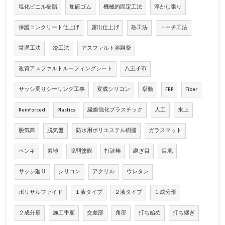
塩化ビニル樹脂
加硫ゴム
機械的固定工法
浮かし張り
保護コンクリート仕上げ
露出仕上げ
熱工法
トーチ工法
常温工法
冷工法
アスファルト溶融釜
改質アスファルトルーフィングシート
八王子市
サッシ周りシーリング工事
変成シリコン
挙動
FRP
Fiber
Reinforced
Plastics
繊維強化プラスチック
人工
水上
脱気筒
脱気盤
防水用ポリエステル樹脂
ガラスマット
ペンキ
素地
脆弱塗膜
打診棒
継ぎ目
目地
サッシ廻り
シリコン
アクリル
ウレタン
ポリサルファイド
１液タイプ
２液タイプ
１成分形
２成分形
施工手順
交差部
角部
打ち始め
打ち継ぎ