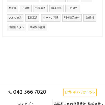
艶有り
３分艶
打診調査
増減精算
一戸建て
アルミ塗装
電動工具
ターペン可溶
弱溶剤系塗料
1液塗料
抗酸化チタン
高耐候性塗料
042-566-7020
お問い合わせはこちら
コンセプト
武蔵村山市の外壁塗装･株式会社ブラッチの口コミ情報