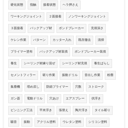
硬化状態
指触
接着状態
ヘラ押さえ
ワーキングジョイント
２面接着
ノンワーキングジョイント
３面接着
バックアップ材
ボンドブレーカー
充填深さ
ケレン作業
パターン
カッター入れ
既存撤去
清掃
プライマー塗布
バックアップ材装填
ボンドブレーカー装填
養生
シーリング材練り混ぜ
シーリング材充填
養生ばらし
セメントフィラー
斫り作業
振動ドリル
音出し作業
粉塵
集塵機
埋め戻し
防錆プライマー
穴数
ストローク
ガン器
電動ドリル
穴あけ
エアスプレー
供浮き
ピンニング工法
平米浮き
張替え
陶片浮き
タイル斫り
騒音
振動
アクリル塗料
ウレタン塗料
シリコン塗料