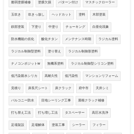
脆弱塗膜補修
塗膜欠損
パターン付け
マスチックローラー
玉吹き
吹きっ放し
ヘッドカット
塗料
木部塗装
鉄部塗装
下塗り
中塗り
チョーキング
白亜化現象
防水機能の劣化
酸化チタン
メンテナンス時期
ラジカル塗料
ラジカル制御型塗料
塗り替え
ラジカル制御形塗料
ナノコンポジットW
無機系塗料
ラジカル制御型シリコン塗料
低汚染親水シリカ
高耐久性
低汚染性
マンションリフォーム
見積り
床長尺シート
床クラック
府中市
天井シミ
バルコニー防水
目地シーリング工事
屋根クラック補修
打ち替え工法
打ち増し工法
タスペーサー
高圧水洗浄
足場架設
足場解体
塗装工事
シーラー
フィラー