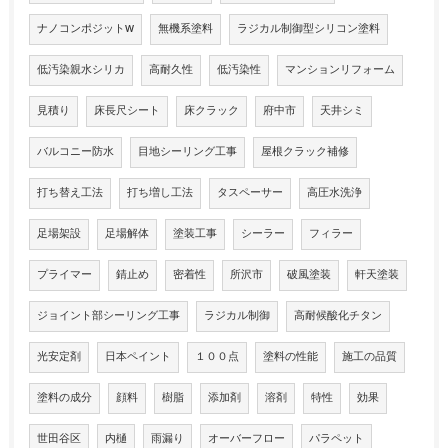
ナノコンポジットW
無機系塗料
ラジカル制御型シリコン塗料
低汚染親水シリカ
高耐久性
低汚染性
マンションリフォーム
見積り
床長尺シート
床クラック
府中市
天井シミ
バルコニー防水
目地シーリング工事
屋根クラック補修
打ち替え工法
打ち増し工法
タスペーサー
高圧水洗浄
足場架設
足場解体
塗装工事
シーラー
フィラー
プライマー
錆止め
密着性
所沢市
破風塗装
軒天塗装
ジョイント部シーリング工事
ラジカル制御
高耐候酸化チタン
光安定剤
日本ペイント
１００点
塗料の性能
施工の品質
塗料の成分
顔料
樹脂
添加剤
溶剤
特性
効果
世田谷区
内樋
雨漏り
オーバーフロー
パラペット