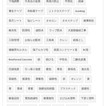
下地調整
不具合の改善
再発の防止
平滑化
絶縁
養生テープ
布粘着テープ
ニトクロステープ
masking
長尺シート
塩ビシート
タキロン
タキステップ
耐摩耗性
耐水性
防滑性
線防水
ラップ防水
大規模修繕工事
工程管理
お知らせ配布
工程表
ケレン
錆落とし
補修用モルタル
強アルカリ性
鉄筋コンクリート造
RC造
Reinforced Concrete
錆
錆びる
中性化
二酸化炭素
圧縮強度
引っ張り強度
暖色
寒色
膨張色
進出色
収縮色
後退色
興奮色
鎮静色
赤
オレンジ
黄
青
青緑
青紫
熱硬化性樹脂
プラスチック
接着性
耐薬品性
電気絶縁性
耐腐食性
さび止め塗料
下塗り塗料