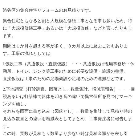
渋谷区の集合住宅リフォームのお見積りです。
集合住宅ともなると割と大規模な修繕工事となる事も多いため、特
に「大規模修繕工事」あるいは「大規模改修」などと言ったりもし
ます。
期間は１か月を超える事が多く、３カ月以上に及ぶこともありま
す。工事の流れとしては
1.仮設工事（共通仮設・直接仮設）・・・共通仮設は現場事務所・休
憩所、トイレ、シンク等工事のために必要な設備・施設の整備、
直接仮設は工事のための足場架設や足場のための運搬などです。
2.下地調査（打診調査、図落とし、数量集計、増減表報告）・・・目
視あるいは打診棒で躯体を叩き音の違いで異常個所を見つけマーキ
ングを施し、
それらを図面に書き込み（図落とし）、数量を集計して見積り時の
見込み数量との違いを増減表としてまとめ、工事発注者に報告しま
す。
この時、実数が見積もり数量より少ない時は見積金額から差し引