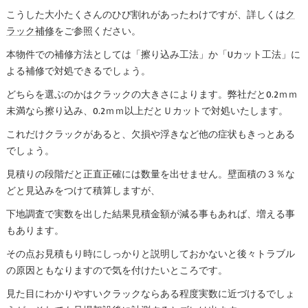
こうした大小たくさんのひび割れがあったわけですが、詳しくは
ク
ラック補修
をご参照ください。
本物件での補修方法としては「擦り込み工法」か「Uカット工法」に
よる補修で対処できるでしょう。
どちらを選ぶのかはクラックの大きさによります。弊社だと0.2ｍｍ
未満なら擦り込み、0.2ｍｍ以上だとＵカットで対処いたします。
これだけクラックがあると、欠損や浮きなど他の症状もきっとある
でしょう。
見積りの段階だと正直正確には数量を出せません。壁面積の３％な
どと見込みをつけて積算しますが、
下地調査で実数を出した結果見積金額が減る事もあれば、増える事
もあります。
その点お見積もり時にしっかりと説明しておかないと後々トラブル
の原因ともなりますので気を付けたいところです。
見た目にわかりやすいクラックならある程度実数に近づけるでしょ