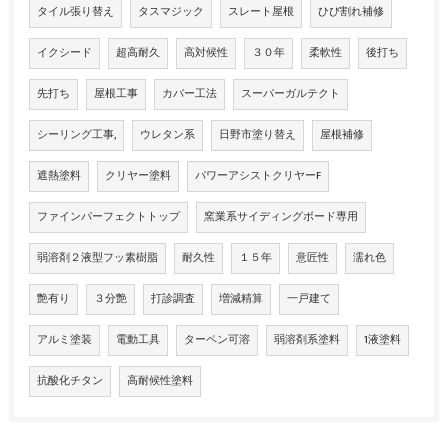
タイル張り替え
タスマジック
スレート屋根
ひび割れ補修
イクシード
超高耐久
高対候性
３０年
柔軟性
後打ち
先打ち
屋根工事
カバー工法
スーパーガルテクト
シーリング工事,
ウレタン系
日野市塗り替え
屋根補修
遮熱塗料
クリヤー塗料
パワーアシストクリヤーF
ファインパーフェクトトップ
窯業系サイディングボード専用
弱溶剤２液型フッ素樹脂
耐久性
１５年
意匠性
濡れ色
艶有り
３分艶
打診調査
増減精算
一戸建て
アルミ塗装
電動工具
ターペン可溶
弱溶剤系塗料
1液塗料
抗酸化チタン
高耐候性塗料