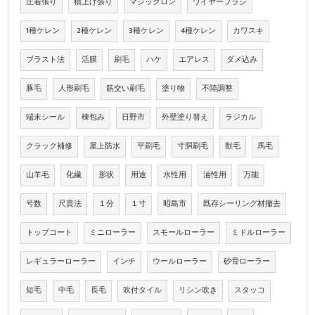
圧着張り
積上げ張り
マジックロン
ワイヤーブラシ
1種ケレン
2種ケレン
3種ケレン
4種ケレン
カワスキ
ブラスト法
活膜
刷毛
ハケ
エアレス
ダメ込み
豚毛
人形刷毛
筋交い刷毛
塗り物
不陸調整
端末シール
棟包み
日野市
外壁塗り替え
ラジカル
クラック補修
屋上防水
平刷毛
寸胴刷毛
獣毛
馬毛
山羊毛
化繊
形状
用途
水性用
油性用
万能
号数
尺貫法
１分
１寸
昭島市
既存シーリング材撤去
トップコート
ミニローラー
スモールローラー
ミドルローラー
レギュラーローラー
インチ
ウールローラー
砂骨ローラー
短毛
中毛
長毛
吹付タイル
リシン吹き
スタッコ