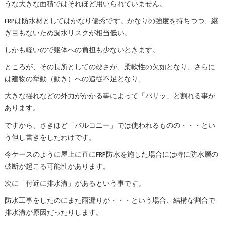
うな大きな面積ではそれほど用いられていません。
FRPは防水材としてはかなり優秀です。かなりの強度を持ちつつ、継
ぎ目もないため漏水リスクが相当低い。
しかも軽いので躯体への負担も少ないときます。
ところが、その長所としての硬さが、柔軟性の欠如となり、さらに
は建物の挙動（動き）への追従不足となり、
大きな揺れなどの外力がかかる事によって「パリッ」と割れる事が
あります。
ですから、さきほど「バルコニー」では使われるものの・・・とい
う但し書きをしたわけです。
今ケースのように屋上に直にFRP防水を施した場合には特に防水層の
破断が起こる可能性があります。
次に「付近に排水溝」があるという事です。
防水工事をしたのにまた雨漏りが・・・という場合、結構な割合で
排水溝が原因だったりします。