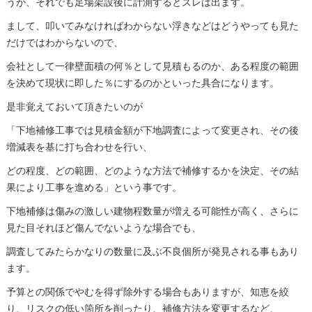
うが、それでも足場架設後に計測するとズレは出ます。
まして、叩いてみなければわからない浮きなどはどうやっても見た
だけではわからないので、
会社として一律壁面積の何％として見積もるのか、ある程度の範囲
を決めて現状に即した％にするのかといった具合になります。
是非覚えておいて頂きたいのが
「下地補修工事では見積金額が下地調査によって変更され、その後
増減表を基に打ち合わせを行い、
どの程度、どの範囲、どのような方法で補修するかを決定、その結
果により工事を進める」という事です。
下地補修は傷みの激しい建物程数量が増える可能性が高く、さらに
見た目それほど傷んでないような場合でも、
調査してみたらかなりの数量に及ぶ不良個所が発見される事もあり
ます。
予算との関係でやむを得ず除外する場合もありますが、知恵を絞
り、リスクの低い箇所を削ったり、補修方法を変更するなど、