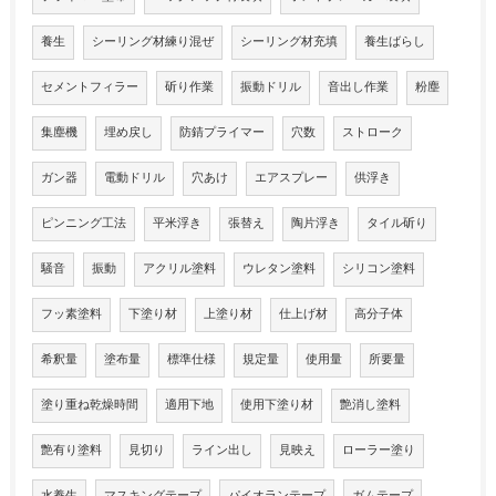
養生
シーリング材練り混ぜ
シーリング材充填
養生ばらし
セメントフィラー
斫り作業
振動ドリル
音出し作業
粉塵
集塵機
埋め戻し
防錆プライマー
穴数
ストローク
ガン器
電動ドリル
穴あけ
エアスプレー
供浮き
ピンニング工法
平米浮き
張替え
陶片浮き
タイル斫り
騒音
振動
アクリル塗料
ウレタン塗料
シリコン塗料
フッ素塗料
下塗り材
上塗り材
仕上げ材
高分子体
希釈量
塗布量
標準仕様
規定量
使用量
所要量
塗り重ね乾燥時間
適用下地
使用下塗り材
艶消し塗料
艶有り塗料
見切り
ライン出し
見映え
ローラー塗り