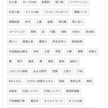
注入液
ボンドE206
接着剤
隔て板
パーテーション
仕切り板
ケイカル板
フレキシブルボード
避難ハッチ
避難経路
軒天
上裏
破風
雨仕舞
取り合い
ルーフィング
屋根
庇
勾配
傾斜
水切り
防水紙
雨どい
霧避け庇
霧除け
軒先水切り
調湿効果
木造軸組み構法
木材
土壁
荒壁
小舞
漆喰
珪藻土
襖
障子
建具
畳
通気
換気
縁切り
コロニアル屋根
あきる野市
塗膜
上塗り
下地
Kモルタル
エポキシ樹脂モルタル
防錆
東村山市
棟包
谷板金
打診ハンマー
打検ハンマー
脆弱部補修
下地補修工事
横浜市
タイルクラック
タイル欠損