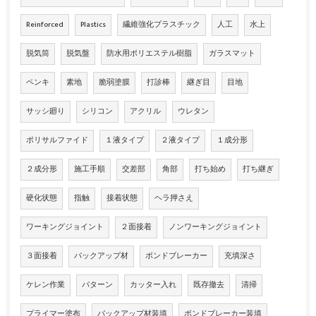
Reinforced
Plastics
繊維強化プラスチック
人工
水上
脱気筒
脱気盤
防水用ポリエステル樹脂
ガラスマット
ペンキ
素地
脆弱塗膜
打診棒
継ぎ目
目地
サッシ廻り
シリコン
アクリル
ウレタン
ポリサルファイド
１液タイプ
２液タイプ
１成分形
２成分形
施工手順
交差部
角部
打ち始め
打ち継ぎ
硬化状態
指触
接着状態
ヘラ押さえ
ワーキングジョイント
２面接着
ノンワーキングジョイント
３面接着
バックアップ材
ボンドブレーカー
充填深さ
ケレン作業
パターン
カッター入れ
既存撤去
清掃
プライマー塗布
バックアップ材装填
ボンドブレーカー装填