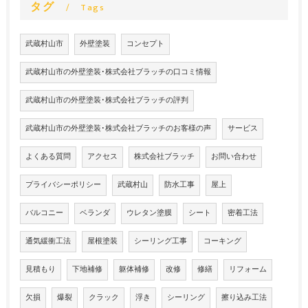
タグ
Tags
武蔵村山市
外壁塗装
コンセプト
武蔵村山市の外壁塗装･株式会社ブラッチの口コミ情報
武蔵村山市の外壁塗装･株式会社ブラッチの評判
武蔵村山市の外壁塗装･株式会社ブラッチのお客様の声
サービス
よくある質問
アクセス
株式会社ブラッチ
お問い合わせ
プライバシーポリシー
武蔵村山
防水工事
屋上
バルコニー
ベランダ
ウレタン塗膜
シート
密着工法
通気緩衝工法
屋根塗装
シーリング工事
コーキング
見積もり
下地補修
躯体補修
改修
修繕
リフォーム
欠損
爆裂
クラック
浮き
シーリング
擦り込み工法