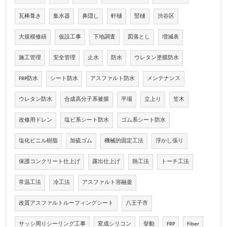
瓦棒葺き
集水器
鼻隠し
軒樋
竪樋
渋谷区
大規模修繕
仮設工事
下地調査
図落とし
増減表
施工管理
安全管理
止水
防水
ウレタン塗膜防水
FRP防水
シート防水
アスファルト防水
メンテナンス
ウレタン防水
合成高分子系被膜
平場
立上り
笠木
改修用ドレン
塩ビ系シート防水
ゴム系シート防水
塩化ビニル樹脂
加硫ゴム
機械的固定工法
浮かし張り
保護コンクリート仕上げ
露出仕上げ
熱工法
トーチ工法
常温工法
冷工法
アスファルト溶融釜
改質アスファルトルーフィングシート
八王子市
サッシ周りシーリング工事
変成シリコン
挙動
FRP
Fiber