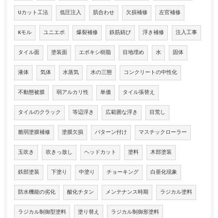
Uカット工法
低圧注入
肌合わせ
欠損補修
左官補修
Kモル
ユニエポ
爆裂補修
鉄筋錆び
浮き補修
注入工事
タイル面
塗装面
エポキシ樹脂
目地埋め
水
固体
液体
気体
水蒸気
水の三態
コンクリートの中性化
不動態被膜
弱アルカリ性
単価
タイル張替え
タイルのクラック
等辺浮き
広範囲な浮き
目荒し
脆弱塗膜補修
塗膜欠損
パターン付け
マスチックローラー
玉吹き
吹きっ放し
ヘッドカット
塗料
木部塗装
鉄部塗装
下塗り
中塗り
チョーキング
白亜化現象
防水機能の劣化
酸化チタン
メンテナンス時期
ラジカル塗料
ラジカル制御型塗料
塗り替え
ラジカル制御形塗料