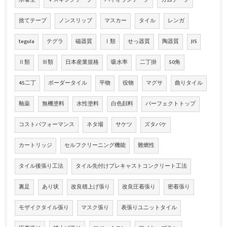
水養生
マスキングテープ
パイオランテープ
ガムテープ
捨てテープ
ノンスリップ
マスカー
タイル
レンガ
tegula
テグラ
磁器質
Ⅰ類
せっ器質
陶器質
JIS
Ⅱ類
Ⅲ類
日本産業規格
吸水率
二丁掛
50角
45二丁
ボーダータイル
平物
役物
マグサ
曲りタイル
釉薬
無機塗料
水性塗料
白色顔料
パーフェクトトップ
コストパフォーマンス
ネタ場
サケツ
ズタバケ
カートリッジ
セルフクリーニング機能
難燃性
タイル後張り工法
タイル先付けプレキャストコンクリート工法
裏足
あり状
改良積上げ張り
改良圧着張り
密着張り
モザイクタイル張り
マスク張り
表張りユニットタイル