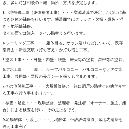
き、多い時は相談の上施工箇所・方法を決定します。
3.下地補修工事（躯体補修工事）・・・増減清算で決定した項目に基
づき躯体の補修を行います。塗装面ではクラック・欠損・爆裂・浮
き・脆弱部補修、
タイル面では注入・タイル貼替えを行います。
4.シーリング工事・・・躯体目地、サッシ廻りなどについて、既存
部撤去・新規充填（打ち替え）か打ち増し工事。
5.塗装工事・・・外壁・内壁・腰壁・軒天等の塗装、鉄部等の塗装。
6.防水工事・・・屋上、ルーフバルコニー、バルコニーなどの防水
工事。共用部・階段の長尺シート張りも含まれます。
7.その他付帯工事・・・大規模修繕と一緒に網戸の貼替その他付帯す
る工事を行う事もあります。
8.検査・是正・・・現場監督、監理者、発注者（オーナー、施主、組
合）による検査を行い、その是正を行う。
9.足場解体・引渡し・・・足場解体、仮設設備撤収、敷地内清掃を
終え工事完了