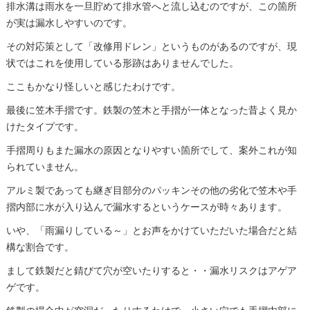
排水溝は雨水を一旦貯めて排水管へと流し込むのですが、この箇所
が実は漏水しやすいのです。
その対応策として「改修用ドレン」というものがあるのですが、現
状ではこれを使用している形跡はありませんでした。
ここもかなり怪しいと感じたわけです。
最後に笠木手摺です。鉄製の笠木と手摺が一体となった昔よく見か
けたタイプです。
手摺周りもまた漏水の原因となりやすい箇所でして、案外これが知
られていません。
アルミ製であっても継ぎ目部分のパッキンその他の劣化で笠木や手
摺内部に水が入り込んで漏水するというケースが時々あります。
いや、「雨漏りしている～」とお声をかけていただいた場合だと結
構な割合です。
まして鉄製だと錆びて穴が空いたりすると・・漏水リスクはアゲア
ゲです。