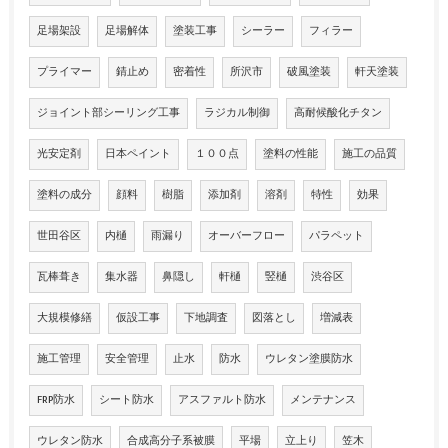
足場架設
足場解体
塗装工事
シーラー
フィラー
プライマー
錆止め
密着性
所沢市
破風塗装
軒天塗装
ジョイント部シーリング工事
ラジカル制御
高耐候酸化チタン
光安定剤
日本ペイント
１００点
塗料の性能
施工の品質
塗料の成分
顔料
樹脂
添加剤
溶剤
特性
効果
世田谷区
内樋
雨漏り
オーバーフロー
パラペット
瓦棒葺き
集水器
鼻隠し
軒樋
竪樋
渋谷区
大規模修繕
仮設工事
下地調査
図落とし
増減表
施工管理
安全管理
止水
防水
ウレタン塗膜防水
FRP防水
シート防水
アスファルト防水
メンテナンス
ウレタン防水
合成高分子系被膜
平場
立上り
笠木