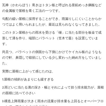
瓦棒（かわらぼう）葺きはトタン板と呼ばれる亜鉛めっき鋼板など
の金属板で屋根を葺く工法の一つです。
勾配の緩い屋根に採用することができ、雨漏りしにくいことからか
つてはよく用いられましたが、最近は見られなくなってきました。
このトタン屋根からの雨水を受ける「樋」に当たる部分を板金で成
形して溝を作り、端部にパラペット（笠木で蓋）を設置していま
す。
尚且つ、パラペットの側面から下側にかけてケイカル板のようなも
ので軒、鼻隠しで箱状にしている少し変わった納め方をしていまし
た。
実際に屋根に上がって感じたのは、
1.屋根の傾斜があまりにも緩すぎる
2.雨どいに当たる溝の深さ・幅とそれによって担う排水能力が、屋根
の面積に比べて小さい
3.構造上降雨量が大きく雨水の流量が排水量を上回るとオーバーフロ