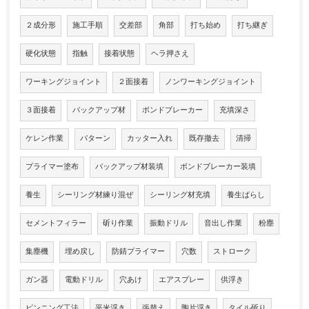
２成分形
施工手順
交差部
角部
打ち始め
打ち継ぎ
硬化状態
指触
接着状態
ヘラ押さえ
ワーキングジョイント
２面接着
ノンワーキングジョイント
３面接着
バックアップ材
ボンドブレーカー
充填深さ
ケレン作業
パターン
カッター入れ
既存撤去
清掃
プライマー塗布
バックアップ材装填
ボンドブレーカー装填
養生
シーリング材練り混ぜ
シーリング材充填
養生ばらし
セメントフィラー
斫り作業
振動ドリル
音出し作業
粉塵
集塵機
埋め戻し
防錆プライマー
穴数
ストローク
ガン器
電動ドリル
穴あけ
エアスプレー
供浮き
ピンニング工法
平米浮き
張替え
陶片浮き
タイル斫り