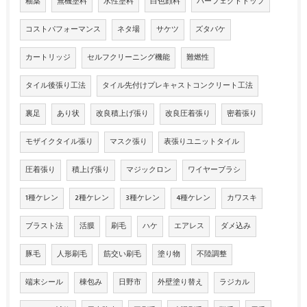
釉薬
無機塗料
水性塗料
白色顔料
パーフェクトトップ
コストパフォーマンス
ネタ場
サケツ
ズタバケ
カートリッジ
セルフクリーニング機能
難燃性
タイル後張り工法
タイル先付けプレキャストコンクリート工法
裏足
あり状
改良積上げ張り
改良圧着張り
密着張り
モザイクタイル張り
マスク張り
表張りユニットタイル
圧着張り
積上げ張り
マジックロン
ワイヤーブラシ
1種ケレン
2種ケレン
3種ケレン
4種ケレン
カワスキ
ブラスト法
活膜
刷毛
ハケ
エアレス
ダメ込み
豚毛
人形刷毛
筋交い刷毛
塗り物
不陸調整
端末シール
棟包み
日野市
外壁塗り替え
ラジカル