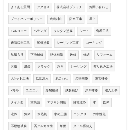
よくある質問
アクセス
株式会社ブラッチ
お問い合わせ
プライバシーポリシー
武蔵村山
防水工事
屋上
バルコニー
ベランダ
ウレタン塗膜
シート
密着工法
通気緩衝工法
屋根塗装
シーリング工事
コーキング
見積もり
下地補修
躯体補修
改修
修繕
リフォーム
欠損
爆裂
クラック
浮き
シーリング
擦り込み工法
Uカット工法
低圧注入
肌合わせ
欠損補修
左官補修
Kモル
ユニエポ
爆裂補修
鉄筋錆び
浮き補修
注入工事
タイル面
塗装面
エポキシ樹脂
目地埋め
水
固体
液体
気体
水蒸気
水の三態
コンクリートの中性化
不動態被膜
弱アルカリ性
単価
タイル張替え