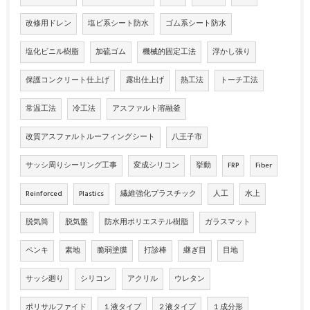
改修用ドレン
塩ビ系シート防水
ゴム系シート防水
塩化ビニル樹脂
加硫ゴム
機械的固定工法
浮かし張り
保護コンクリート仕上げ
露出仕上げ
熱工法
トーチ工法
常温工法
冷工法
アスファルト溶融釜
改質アスファルトルーフィングシート
八王子市
サッシ周りシーリング工事
変成シリコン
挙動
FRP
Fiber
Reinforced
Plastics
繊維強化プラスチック
人工
水上
脱気筒
脱気盤
防水用ポリエステル樹脂
ガラスマット
ペンキ
素地
脆弱塗膜
打診棒
継ぎ目
目地
サッシ廻り
シリコン
アクリル
ウレタン
ポリサルファイド
１液タイプ
２液タイプ
１成分形