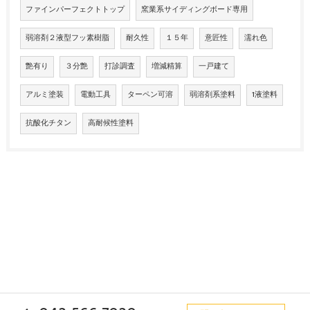
ファインパーフェクトトップ
窯業系サイディングボード専用
弱溶剤２液型フッ素樹脂
耐久性
１５年
意匠性
濡れ色
艶有り
３分艶
打診調査
増減精算
一戸建て
アルミ塗装
電動工具
ターペン可溶
弱溶剤系塗料
1液塗料
抗酸化チタン
高耐候性塗料