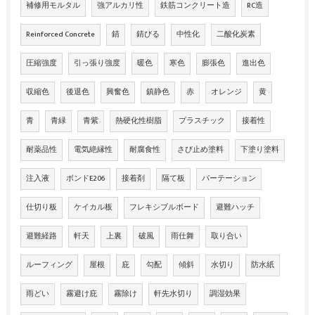
補修用モルタル
強アルカリ性
鉄筋コンクリート造
RC造
Reinforced Concrete
錆
錆びる
中性化
二酸化炭素
圧縮強度
引っ張り強度
暖色
寒色
膨張色
進出色
収縮色
後退色
興奮色
鎮静色
赤
オレンジ
黄
青
青緑
青紫
熱硬化性樹脂
プラスチック
接着性
耐薬品性
電気絶縁性
耐腐食性
さび止め塗料
下塗り塗料
注入液
ボンドE206
接着剤
隔て板
パーテーション
仕切り板
ケイカル板
フレキシブルボード
避難ハッチ
避難経路
軒天
上裏
破風
雨仕舞
取り合い
ルーフィング
屋根
庇
勾配
傾斜
水切り
防水紙
雨どい
霧避け庇
霧除け
軒先水切り
調湿効果