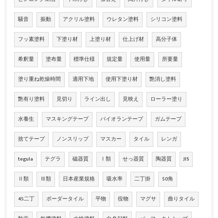
騒音
振動
アクリル塗料
ウレタン塗料
シリコン塗料
フッ素塗料
下塗り材
上塗り材
仕上げ材
高分子体
希釈量
塗布量
標準仕様
規定量
使用量
所要量
塗り重ね乾燥時間
適用下地
使用下塗り材
艶消し塗料
艶有り塗料
見切り
ライン出し
見映え
ローラー塗り
水養生
マスキングテープ
パイオランテープ
ガムテープ
捨てテープ
ノンスリップ
マスカー
タイル
レンガ
tegula
テグラ
磁器質
Ⅰ類
せっ器質
陶器質
JIS
Ⅱ類
Ⅲ類
日本産業規格
吸水率
二丁掛
50角
45二丁
ボーダータイル
平物
役物
マグサ
曲りタイル