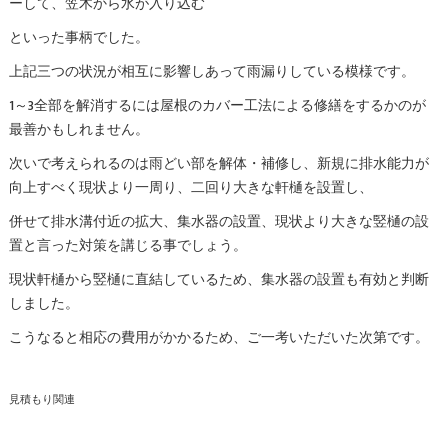
ーして、笠木から水が入り込む
といった事柄でした。
上記三つの状況が相互に影響しあって雨漏りしている模様です。
1～3全部を解消するには屋根のカバー工法による修繕をするかのが
最善かもしれません。
次いで考えられるのは雨どい部を解体・補修し、新規に排水能力が
向上すべく現状より一周り、二回り大きな軒樋を設置し、
併せて排水溝付近の拡大、集水器の設置、現状より大きな竪樋の設
置と言った対策を講じる事でしょう。
現状軒樋から竪樋に直結しているため、集水器の設置も有効と判断
しました。
こうなると相応の費用がかかるため、ご一考いただいた次第です。
見積もり関連