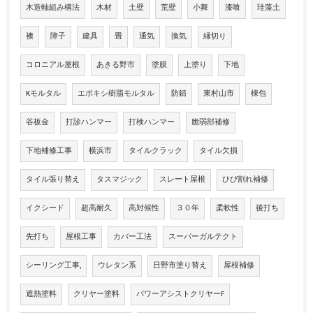
木造軸組み構法
木材
土壁
荒壁
小舞
漆喰
珪藻土
襖
障子
建具
畳
通気
換気
縁切り
コロニアル屋根
あきる野市
塗膜
上塗り
下地
Kモルタル
エポキシ樹脂モルタル
防錆
東村山市
棟包
谷板金
打診ハンマー
打検ハンマー
脆弱部補修
下地補修工事
横浜市
タイルクラック
タイル欠損
タイル張り替え
タスマジック
スレート屋根
ひび割れ補修
イクシード
超高耐久
高対候性
３０年
柔軟性
後打ち
先打ち
屋根工事
カバー工法
スーパーガルテクト
シーリング工事,
ウレタン系
日野市塗り替え
屋根補修
遮熱塗料
クリヤー塗料
パワーアシストクリヤーF