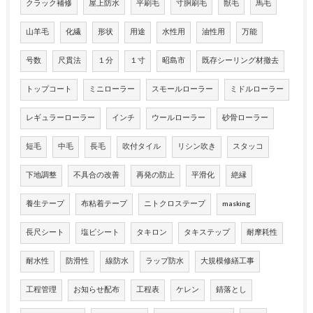
クラック補修
屋上防水
平刷毛
寸胴刷毛
獣毛
馬毛
山羊毛
化繊
形状
用途
水性用
油性用
万能
号数
尺貫法
１分
１寸
昭島市
既存シーリング材撤去
トップコート
ミニローラー
スモールローラー
ミドルローラー
レギュラーローラー
インチ
ウールローラー
砂骨ローラー
短毛
中毛
長毛
吹付タイル
リシン吹き
スタッコ
下地調整
不具合の改善
再発の防止
平滑化
絶縁
養生テープ
布粘着テープ
ニトクロステープ
masking
長尺シート
塩ビシート
タキロン
タキステップ
耐摩耗性
耐水性
防滑性
線防水
ラップ防水
大規模修繕工事
工程管理
お知らせ配布
工程表
ケレン
錆落とし