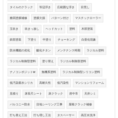
タイルのクラック
等辺浮き
広範囲な浮き
目荒し
脆弱塗膜補修
塗膜欠損
パターン付け
マスチックローラー
玉吹き
吹きっ放し
ヘッドカット
塗料
木部塗装
鉄部塗装
下塗り
中塗り
チョーキング
白亜化現象
防水機能の劣化
酸化チタン
メンテナンス時期
ラジカル塗料
ラジカル制御型塗料
塗り替え
ラジカル制御形塗料
ナノコンポジットW
無機系塗料
ラジカル制御型シリコン塗料
低汚染親水シリカ
高耐久性
低汚染性
マンションリフォーム
見積り
床長尺シート
床クラック
府中市
天井シミ
バルコニー防水
目地シーリング工事
屋根クラック補修
打ち替え工法
打ち増し工法
タスペーサー
高圧水洗浄