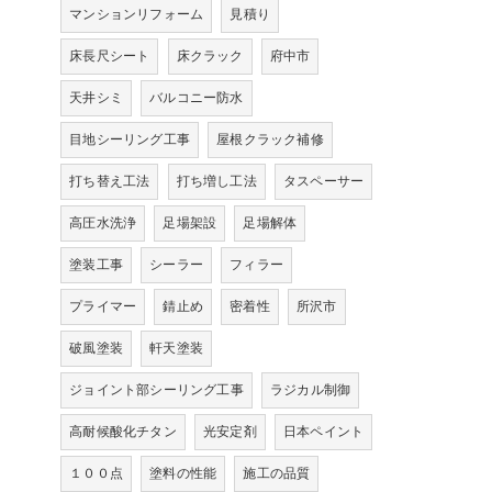
マンションリフォーム
見積り
床長尺シート
床クラック
府中市
天井シミ
バルコニー防水
目地シーリング工事
屋根クラック補修
打ち替え工法
打ち増し工法
タスペーサー
高圧水洗浄
足場架設
足場解体
塗装工事
シーラー
フィラー
プライマー
錆止め
密着性
所沢市
破風塗装
軒天塗装
ジョイント部シーリング工事
ラジカル制御
高耐候酸化チタン
光安定剤
日本ペイント
１００点
塗料の性能
施工の品質