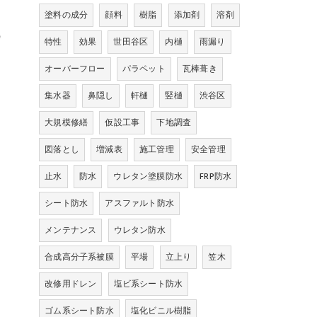
塗料の成分
顔料
樹脂
添加剤
溶剤
特性
効果
世田谷区
内樋
雨漏り
オーバーフロー
パラペット
瓦棒葺き
集水器
鼻隠し
軒樋
竪樋
渋谷区
大規模修繕
仮設工事
下地調査
図落とし
増減表
施工管理
安全管理
止水
防水
ウレタン塗膜防水
FRP防水
シート防水
アスファルト防水
メンテナンス
ウレタン防水
合成高分子系被膜
平場
立上り
笠木
改修用ドレン
塩ビ系シート防水
ゴム系シート防水
塩化ビニル樹脂