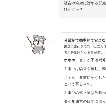
騒音や粉塵に対する配
けかにゃ？
分業制で効率的で安全な
建築工事の各工程では異な
考え分業制となる事が多い
ホホホ。さすが下地補
工事中は騒音や振動、
じゃが、事前にそうし
という事じゃの。
工事中の落下物は危険
タイル四方の目地に切