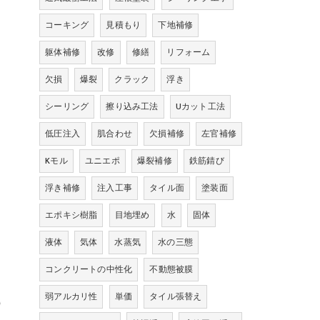
コーキング
見積もり
下地補修
躯体補修
改修
修繕
リフォーム
欠損
爆裂
クラック
浮き
シーリング
擦り込み工法
Uカット工法
低圧注入
肌合わせ
欠損補修
左官補修
Kモル
ユニエポ
爆裂補修
鉄筋錆び
浮き補修
注入工事
タイル面
塗装面
エポキシ樹脂
目地埋め
水
固体
液体
気体
水蒸気
水の三態
コンクリートの中性化
不動態被膜
弱アルカリ性
単価
タイル張替え