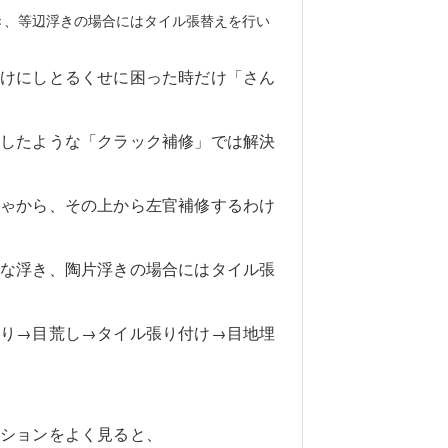
き、等辺浮きの場合にはタイル張替えを行い
つけにしとるくせに困った時だけ「さん
話したような「クラック補修」では解決
じゃから、その上から左官補修するわけ
囲な浮き、陶片浮きの場合にはタイル張
斫り→目荒し→タイル張り付け→目地埋
ンションをよく見ると、