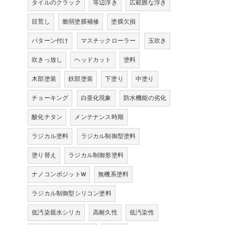
タイルのクラック
等辺浮き
広範囲な浮き
目荒し
脆弱塗膜補修
塗膜欠損
パターン付け
マスチックローラー
玉吹き
吹きっ放し
ヘッドカット
塗料
木部塗装
鉄部塗装
下塗り
中塗り
チョーキング
白亜化現象
防水機能の劣化
酸化チタン
メンテナンス時期
ラジカル塗料
ラジカル制御型塗料
塗り替え
ラジカル制御形塗料
ナノコンポジットW
無機系塗料
ラジカル制御型シリコン塗料
低汚染親水シリカ
高耐久性
低汚染性