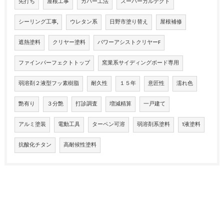
先打ち
屋根工事
カバー工法
スーパーガルテクト
シーリング工事,
ウレタン系
日野市塗り替え
屋根補修
遮熱塗料
クリヤー塗料
パワーアシストクリヤーF
ファインパーフェクトトップ
窯業系サイディングボード専用
弱溶剤２液型フッ素樹脂
耐久性
１５年
意匠性
濡れ色
艶有り
３分艶
打診調査
増減精算
一戸建て
アルミ塗装
電動工具
ターペン可溶
弱溶剤系塗料
1液塗料
抗酸化チタン
高耐候性塗料