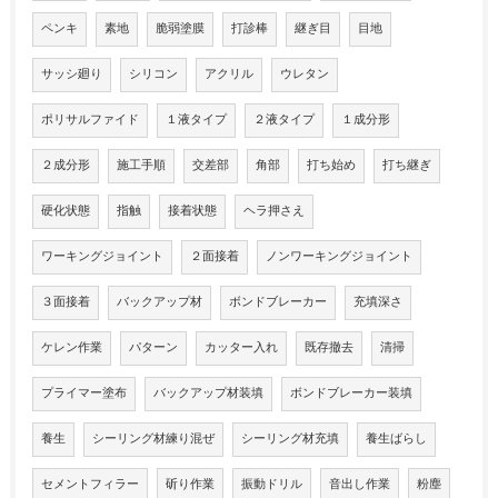
ペンキ
素地
脆弱塗膜
打診棒
継ぎ目
目地
サッシ廻り
シリコン
アクリル
ウレタン
ポリサルファイド
１液タイプ
２液タイプ
１成分形
２成分形
施工手順
交差部
角部
打ち始め
打ち継ぎ
硬化状態
指触
接着状態
ヘラ押さえ
ワーキングジョイント
２面接着
ノンワーキングジョイント
３面接着
バックアップ材
ボンドブレーカー
充填深さ
ケレン作業
パターン
カッター入れ
既存撤去
清掃
プライマー塗布
バックアップ材装填
ボンドブレーカー装填
養生
シーリング材練り混ぜ
シーリング材充填
養生ばらし
セメントフィラー
斫り作業
振動ドリル
音出し作業
粉塵