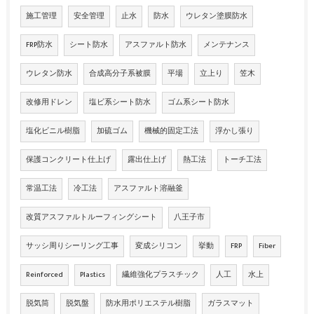
施工管理
安全管理
止水
防水
ウレタン塗膜防水
FRP防水
シート防水
アスファルト防水
メンテナンス
ウレタン防水
合成高分子系被膜
平場
立上り
笠木
改修用ドレン
塩ビ系シート防水
ゴム系シート防水
塩化ビニル樹脂
加硫ゴム
機械的固定工法
浮かし張り
保護コンクリート仕上げ
露出仕上げ
熱工法
トーチ工法
常温工法
冷工法
アスファルト溶融釜
改質アスファルトルーフィングシート
八王子市
サッシ周りシーリング工事
変成シリコン
挙動
FRP
Fiber
Reinforced
Plastics
繊維強化プラスチック
人工
水上
脱気筒
脱気盤
防水用ポリエステル樹脂
ガラスマット