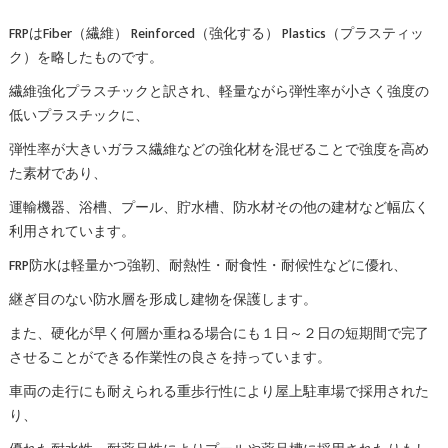
FRPはFiber（繊維） Reinforced（強化する） Plastics（プラスティッ
ク）を略したものです。
繊維強化プラスチックと訳され、軽量ながら弾性率が小さく強度の
低いプラスチックに、
弾性率が大きいガラス繊維などの強化材を混ぜることで強度を高め
た素材であり、
運輸機器、浴槽、プール、貯水槽、防水材その他の建材など幅広く
利用されています。
FRP防水は軽量かつ強靭、耐熱性・耐食性・耐候性などに優れ、
継ぎ目のない防水層を形成し建物を保護します。
また、硬化が早く何層か重ねる場合にも１日～２日の短期間で完了
させることができる作業性の良さを持っています。
車両の走行にも耐えられる重歩行性により屋上駐車場で採用された
り、