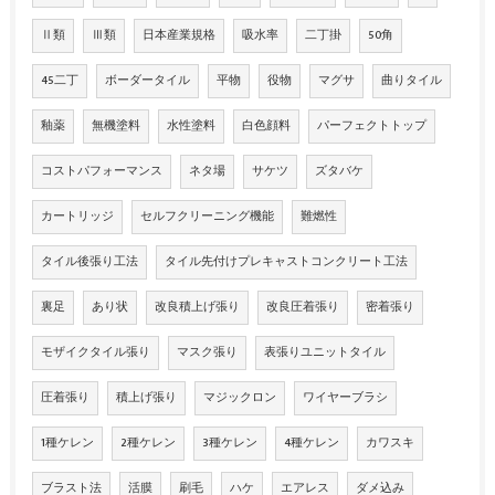
Ⅱ類
Ⅲ類
日本産業規格
吸水率
二丁掛
50角
45二丁
ボーダータイル
平物
役物
マグサ
曲りタイル
釉薬
無機塗料
水性塗料
白色顔料
パーフェクトトップ
コストパフォーマンス
ネタ場
サケツ
ズタバケ
カートリッジ
セルフクリーニング機能
難燃性
タイル後張り工法
タイル先付けプレキャストコンクリート工法
裏足
あり状
改良積上げ張り
改良圧着張り
密着張り
モザイクタイル張り
マスク張り
表張りユニットタイル
圧着張り
積上げ張り
マジックロン
ワイヤーブラシ
1種ケレン
2種ケレン
3種ケレン
4種ケレン
カワスキ
ブラスト法
活膜
刷毛
ハケ
エアレス
ダメ込み