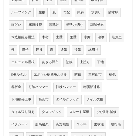
避難経路
軒天
上裏
破風
雨仕舞
取り合い
ルーフィング
屋根
庇
勾配
傾斜
水切り
防水紙
雨どい
霧避け庇
霧除け
軒先水切り
調湿効果
木造軸組み構法
木材
土壁
荒壁
小舞
漆喰
珪藻土
襖
障子
建具
畳
通気
換気
縁切り
コロニアル屋根
あきる野市
塗膜
上塗り
下地
Kモルタル
エポキシ樹脂モルタル
防錆
東村山市
棟包
谷板金
打診ハンマー
打検ハンマー
脆弱部補修
下地補修工事
横浜市
タイルクラック
タイル欠損
タイル張り替え
タスマジック
スレート屋根
ひび割れ補修
イクシード
超高耐久
高対候性
３０年
柔軟性
後打ち