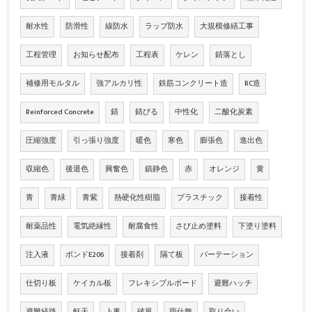
耐水性
防滑性
線防水
ラップ防水
大規模修繕工事
工程管理
お知らせ配布
工程表
ケレン
錆落とし
補修用モルタル
強アルカリ性
鉄筋コンクリート造
RC造
Reinforced Concrete
錆
錆びる
中性化
二酸化炭素
圧縮強度
引っ張り強度
暖色
寒色
膨張色
進出色
収縮色
後退色
興奮色
鎮静色
赤
オレンジ
黄
青
青緑
青紫
熱硬化性樹脂
プラスチック
接着性
耐薬品性
電気絶縁性
耐腐食性
さび止め塗料
下塗り塗料
注入液
ボンドE206
接着剤
隔て板
パーテーション
仕切り板
ケイカル板
フレキシブルボード
避難ハッチ