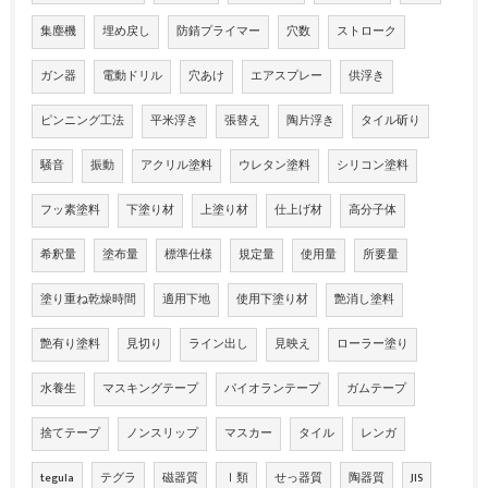
集塵機
埋め戻し
防錆プライマー
穴数
ストローク
ガン器
電動ドリル
穴あけ
エアスプレー
供浮き
ピンニング工法
平米浮き
張替え
陶片浮き
タイル斫り
騒音
振動
アクリル塗料
ウレタン塗料
シリコン塗料
フッ素塗料
下塗り材
上塗り材
仕上げ材
高分子体
希釈量
塗布量
標準仕様
規定量
使用量
所要量
塗り重ね乾燥時間
適用下地
使用下塗り材
艶消し塗料
艶有り塗料
見切り
ライン出し
見映え
ローラー塗り
水養生
マスキングテープ
パイオランテープ
ガムテープ
捨てテープ
ノンスリップ
マスカー
タイル
レンガ
tegula
テグラ
磁器質
Ⅰ類
せっ器質
陶器質
JIS