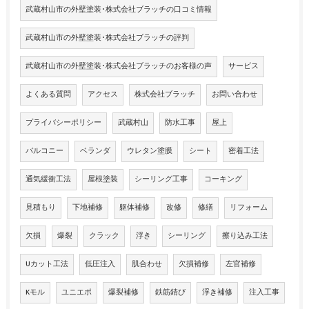
武蔵村山市の外壁塗装･株式会社ブラッチの口コミ情報
武蔵村山市の外壁塗装･株式会社ブラッチの評判
武蔵村山市の外壁塗装･株式会社ブラッチのお客様の声
サービス
よくある質問
アクセス
株式会社ブラッチ
お問い合わせ
プライバシーポリシー
武蔵村山
防水工事
屋上
バルコニー
ベランダ
ウレタン塗膜
シート
密着工法
通気緩衝工法
屋根塗装
シーリング工事
コーキング
見積もり
下地補修
躯体補修
改修
修繕
リフォーム
欠損
爆裂
クラック
浮き
シーリング
擦り込み工法
Uカット工法
低圧注入
肌合わせ
欠損補修
左官補修
Kモル
ユニエポ
爆裂補修
鉄筋錆び
浮き補修
注入工事