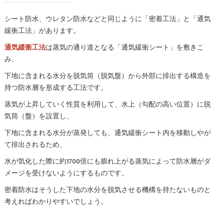
シート防水、ウレタン防水などと同じように「密着工法」と「通気
緩衝工法」があります。
通気緩衝工法
は蒸気の通り道となる「通気緩衝シート」を敷きこ
み、
下地に含まれる水分を脱気筒（脱気盤）から外部に排出する構造を
持つ防水層を形成する工法です。
蒸気が上昇していく性質を利用して、水上（勾配の高い位置）に脱
気筒（盤）を設置し、
下地に含まれる水分が蒸発しても、通気緩衝シート内を移動しやが
て排出されるため、
水が気化した際に約1700倍にも膨れ上がる蒸気によって防水層がダ
メージを受けないようにするものです。
密着防水はそうした下地の水分を脱気させる機構を持たないものと
考えればわかりやすいでしょう。