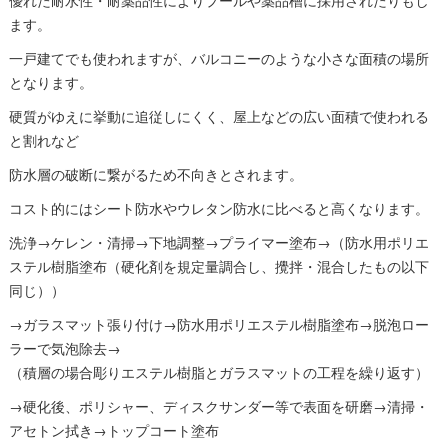
優れた耐水性・耐薬品性によりプールや薬品槽に採用されたりもし
ます。
一戸建てでも使われますが、バルコニーのような小さな面積の場所
となります。
硬質がゆえに挙動に追従しにくく、屋上などの広い面積で使われる
と割れなど
防水層の破断に繋がるため不向きとされます。
コスト的にはシート防水やウレタン防水に比べると高くなります。
洗浄→ケレン・清掃→下地調整→プライマー塗布→（防水用ポリエ
ステル樹脂塗布（硬化剤を規定量調合し、攪拌・混合したもの以下
同じ））
→ガラスマット張り付け→防水用ポリエステル樹脂塗布→脱泡ロー
ラーで気泡除去→
（積層の場合彫りエステル樹脂とガラスマットの工程を繰り返す）
→硬化後、ポリシャー、ディスクサンダー等で表面を研磨→清掃・
アセトン拭き→トップコート塗布