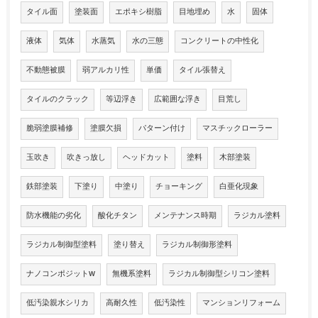
タイル面
塗装面
エポキシ樹脂
目地埋め
水
固体
液体
気体
水蒸気
水の三態
コンクリートの中性化
不動態被膜
弱アルカリ性
単価
タイル張替え
タイルのクラック
等辺浮き
広範囲な浮き
目荒し
脆弱塗膜補修
塗膜欠損
パターン付け
マスチックローラー
玉吹き
吹きっ放し
ヘッドカット
塗料
木部塗装
鉄部塗装
下塗り
中塗り
チョーキング
白亜化現象
防水機能の劣化
酸化チタン
メンテナンス時期
ラジカル塗料
ラジカル制御型塗料
塗り替え
ラジカル制御形塗料
ナノコンポジットW
無機系塗料
ラジカル制御型シリコン塗料
低汚染親水シリカ
高耐久性
低汚染性
マンションリフォーム