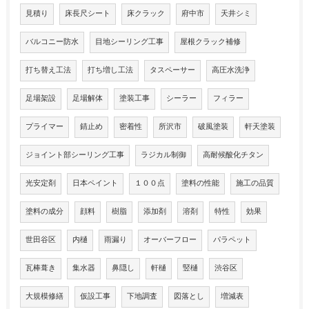
見積り
床長尺シート
床クラック
府中市
天井シミ
バルコニー防水
目地シーリング工事
屋根クラック補修
打ち替え工法
打ち増し工法
タスペーサー
高圧水洗浄
足場架設
足場解体
塗装工事
シーラー
フィラー
プライマー
錆止め
密着性
所沢市
破風塗装
軒天塗装
ジョイント部シーリング工事
ラジカル制御
高耐候酸化チタン
光安定剤
日本ペイント
１００点
塗料の性能
施工の品質
塗料の成分
顔料
樹脂
添加剤
溶剤
特性
効果
世田谷区
内樋
雨漏り
オーバーフロー
パラペット
瓦棒葺き
集水器
鼻隠し
軒樋
竪樋
渋谷区
大規模修繕
仮設工事
下地調査
図落とし
増減表