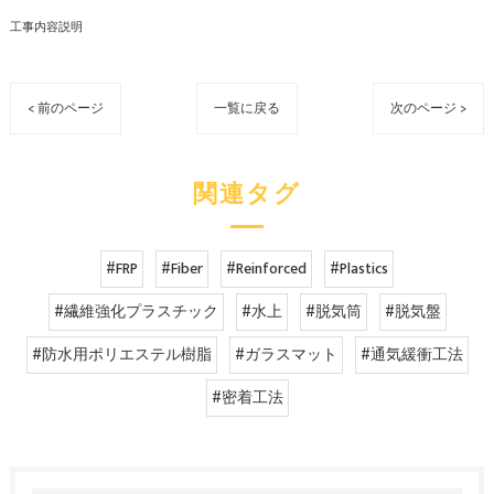
工事内容説明
< 前のページ
一覧に戻る
次のページ >
関連タグ
#FRP
#Fiber
#Reinforced
#Plastics
#繊維強化プラスチック
#水上
#脱気筒
#脱気盤
#防水用ポリエステル樹脂
#ガラスマット
#通気緩衝工法
#密着工法