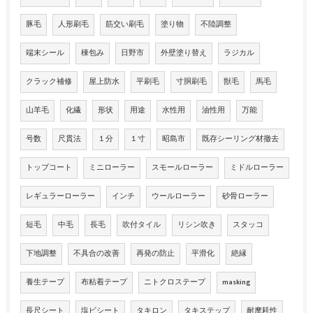
豚毛
人形刷毛
筋交い刷毛
塗り物
不陸調整
端末シール
棟包み
日野市
外壁塗り替え
ラジカル
クラック補修
屋上防水
平刷毛
寸胴刷毛
獣毛
馬毛
山羊毛
化繊
形状
用途
水性用
油性用
万能
号数
尺貫法
１分
１寸
昭島市
既存シーリング材撤去
トップコート
ミニローラー
スモールローラー
ミドルローラー
レギュラーローラー
インチ
ウールローラー
砂骨ローラー
短毛
中毛
長毛
吹付タイル
リシン吹き
スタッコ
下地調整
不具合の改善
再発の防止
平滑化
絶縁
養生テープ
布粘着テープ
ニトクロステープ
masking
長尺シート
塩ビシート
タキロン
タキステップ
耐摩耗性